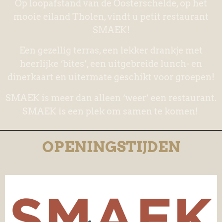
Op loopafstand van de Oosterschelde, op het
mooie eiland Tholen, vindt u petit restaurant
SMAEK!
Een gezellig terras, een lekker drankje met
heerlijke ‘bites’, een uitgebreide lunch- en
dinerkaart en uitermate geschikt voor groepen!
SMAEK is meer dan alleen ‘weer’ een restaurant.
SMAEK is een plek om samen te komen!
OPENINGSTIJDEN