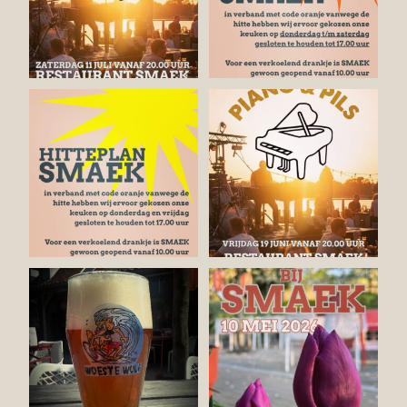
Soms is het gewoon even niet
VRIJDAG 19 JUNI: PIANO & PILS
anders…. In verband
...
BIJ SMAEK!
...
15
1
22
1
Nieuw op de tap! De Woeste
🌸 Elke dag is moederdag bij
Wolf, een uniek biertje
...
SMAEK!
Bij ons
...
5
0
10
1