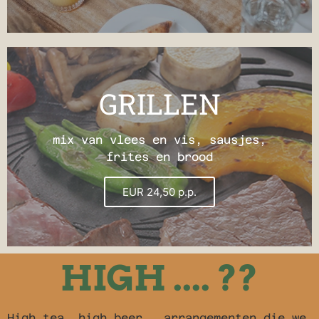
GRILLEN
mix van vlees en vis, sausjes,
frites en brood
EUR 24,50 p.p.
HIGH .... ??
High tea, high beer…. arrangementen die we