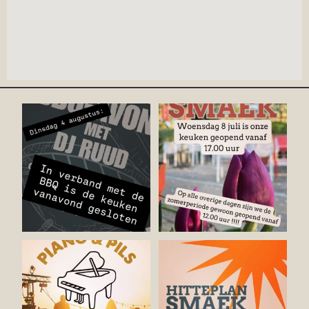
Komende woensdagmiddag is
onze keuken geopend
...
4
0
4
0
Zaterdag 11 juli is het weer
Ons hitteplan is ook zaterdag 27
zover: Piano &
...
juni van kracht.
...
8
1
12
0